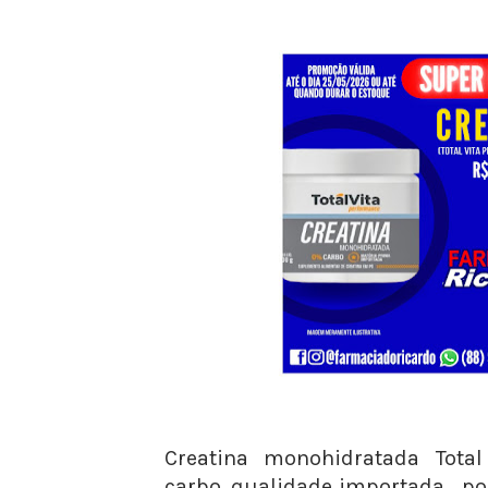
Creatina monohidratada Total
carbo, qualidade importada… po