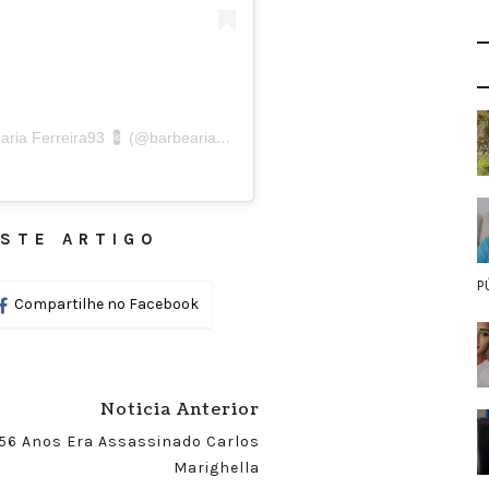
Uma publicação compartilhada por 💈 Barbearia Ferreira93 💈 (@barbearia_ferreira93)
STE ARTIGO
P
Compartilhe no Facebook
Noticia Anterior
56 Anos Era Assassinado Carlos
Marighella