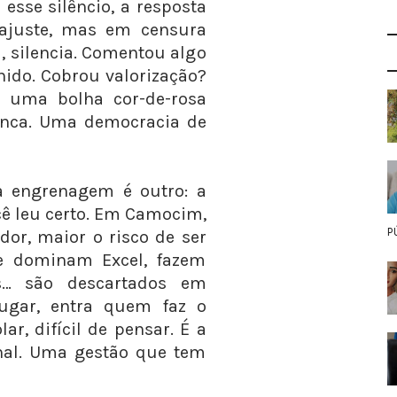
sse silêncio, a resposta
ajuste, mas em censura
a, silencia. Comentou algo
anido. Cobrou valorização?
é uma bolha cor-de-rosa
anca. Uma democracia de
 engrenagem é outro: a
cê leu certo. Em Camocim,
P
dor, maior o risco de ser
que dominam Excel, fazem
as… são descartados em
ugar, entra quem faz o
ar, difícil de pensar. É a
nal. Uma gestão que tem