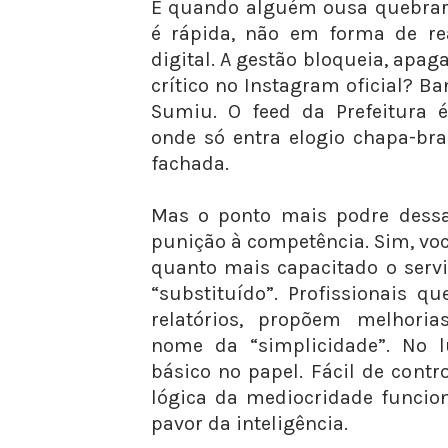
E quando alguém ousa quebrar e
é rápida, não em forma de re
digital. A gestão bloqueia, apag
crítico no Instagram oficial? B
Sumiu. O feed da Prefeitura 
onde só entra elogio chapa-br
fachada.
Mas o ponto mais podre dessa
punição à competência. Sim, vo
quanto mais capacitado o servi
“substituído”. Profissionais 
relatórios, propõem melhori
nome da “simplicidade”. No l
básico no papel. Fácil de control
lógica da mediocridade funcio
pavor da inteligência.