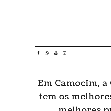
Em Camocim, a Ó
tem os melhores
melhores p