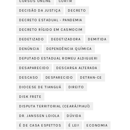
CURSOS ONLINE
CURTIR
DECISÃO DA JUSTIÇA
DECRETO
DECRETO ESTADUAL - PANDEMIA
DECRETO RÍGIDO EM CASMOCIM
DEDETIZADO
DEDETIZADORA
DEMITIDA
DENÚNCIA
DEPENDÊNCIA QUÍMICA
DEPUTADO ESTADUAL ROMEU ALDIGUERI
DESAPARECIDO
DESCARGA ALTERADA
DESCASO
DESPARECIDO
DETRAN-CE
DIOCESE DE TIANGUÁ
DIREITO
DISK FRETE
DISPUTA TERRITORIAL (CEARÁ/PIAUÍ)
DR. JANSSEN LOIOLA
DÚVIDA
É DE CASA ESPETTOS
É LEI!
ECONOMIA