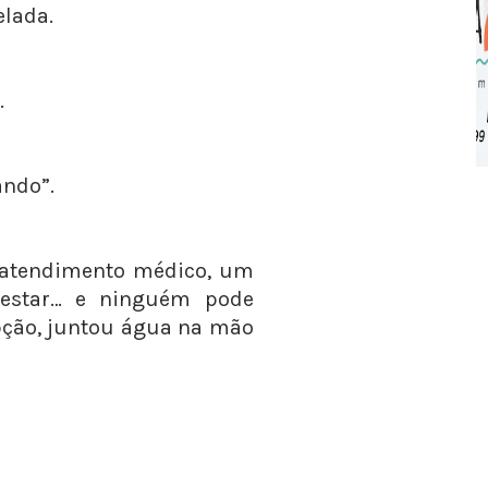
lada.
.
ando”.
atendimento médico, um
l-estar… e ninguém pode
ção, juntou água na mão