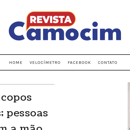
HOME
VELOCÍMETRO
FACEBOOK
CONTATO
 copos
; pessoas
m a mão.