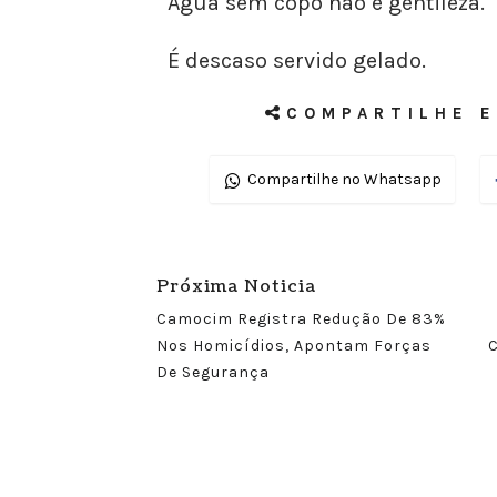
Água sem copo não é gentileza.
É descaso servido gelado.
COMPARTILHE E
Compartilhe no Whatsapp
Próxima Noticia
Camocim Registra Redução De 83%
Nos Homicídios, Apontam Forças
C
De Segurança