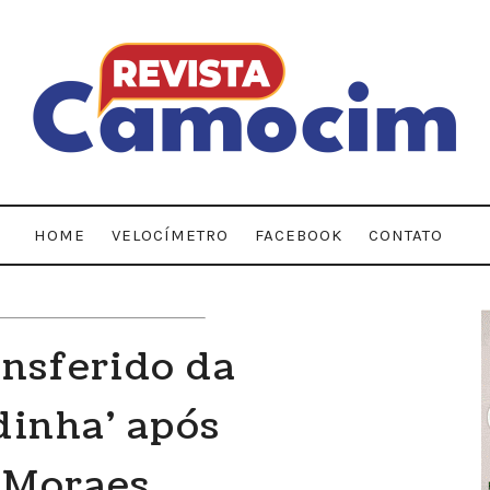
HOME
VELOCÍMETRO
FACEBOOK
CONTATO
ansferido da
dinha' após
 Moraes