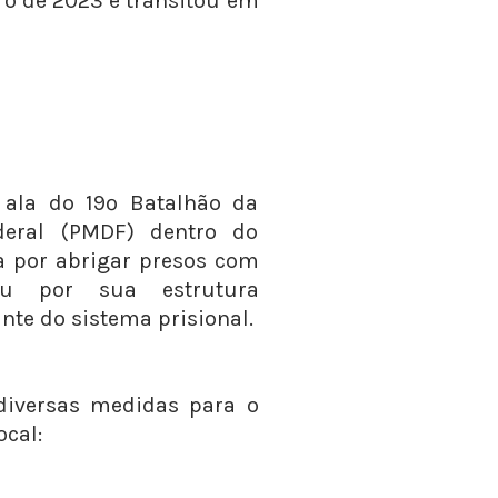
iro de 2023 e transitou em
ala do 19º Batalhão da
ederal (PMDF) dentro do
 por abrigar presos com
ou por sua estrutura
ante do sistema prisional.
diversas medidas para o
cal: