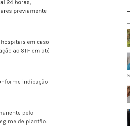
al 24 horas,
lares previamente
 hospitais em caso
ação ao STF em até
P
conforme indicação
manente pelo
regime de plantão.