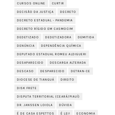
CURSOS ONLINE
CURTIR
DECISÃO DA JUSTIÇA
DECRETO
DECRETO ESTADUAL - PANDEMIA
DECRETO RÍGIDO EM CASMOCIM
DEDETIZADO
DEDETIZADORA
DEMITIDA
DENÚNCIA
DEPENDÊNCIA QUÍMICA
DEPUTADO ESTADUAL ROMEU ALDIGUERI
DESAPARECIDO
DESCARGA ALTERADA
DESCASO
DESPARECIDO
DETRAN-CE
DIOCESE DE TIANGUÁ
DIREITO
DISK FRETE
DISPUTA TERRITORIAL (CEARÁ/PIAUÍ)
DR. JANSSEN LOIOLA
DÚVIDA
É DE CASA ESPETTOS
É LEI!
ECONOMIA