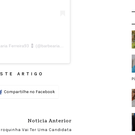
Uma publicação compartilhada por 💈 Barbearia Ferreira93 💈 (@barbearia_ferreira93)
STE ARTIGO
P
Compartilhe no Facebook
Noticia Anterior
rroquinha Vai Ter Uma Candidata