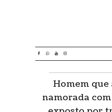
Homem que a
namorada com 
exposto por t