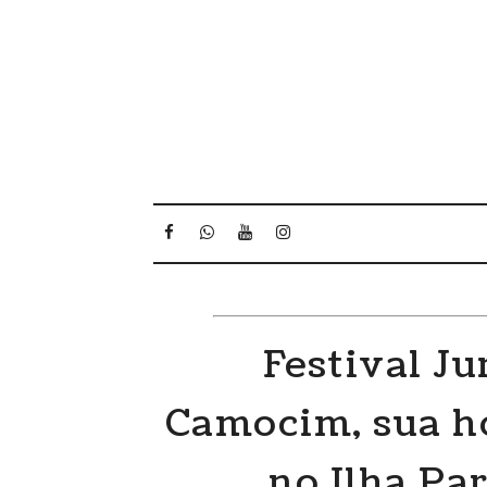
Festival J
Camocim, sua h
no Ilha Pa