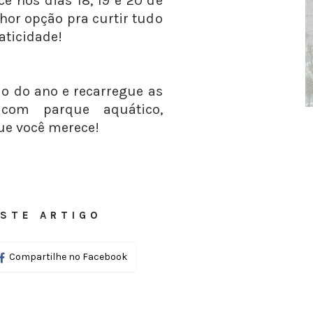
ce nos dias 18, 19 e 20 de
lhor opção pra curtir tudo
raticidade!
do do ano e recarregue as
com parque aquático,
ue você merece!
STE ARTIGO
Compartilhe no Facebook