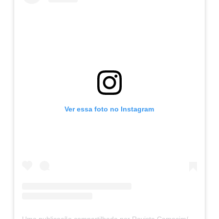
Ver essa foto no Instagram
Uma publicação compartilhada por Revista Camocim/Carlos Jardel (@revista_camocim)