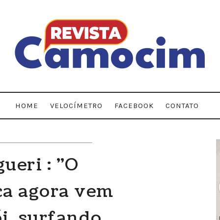
HOME
VELOCÍMETRO
FACEBOOK
CONTATO
ueri : "O
oca agora vem
i, surfando