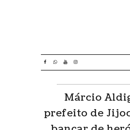
Márcio Aldig
prefeito de Jij
bancar de heró