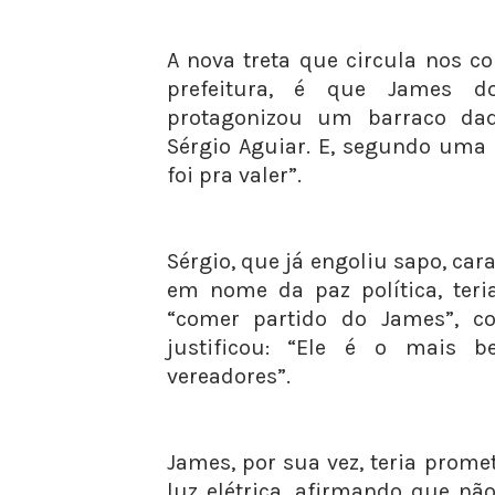
A nova treta que circula nos c
prefeitura, é que James 
protagonizou um barraco da
Sérgio Aguiar. E, segundo uma 
foi pra valer”.
Sérgio, que já engoliu sapo, cara
em nome da paz política, teri
“comer partido do James”, co
justificou: “Ele é o mais b
vereadores”.
James, por sua vez, teria prome
luz elétrica, afirmando que nã