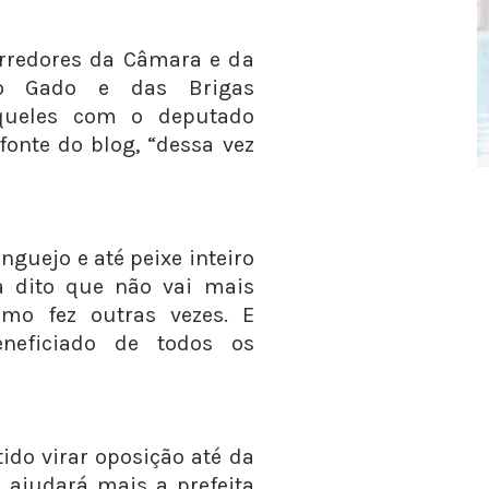
orredores da Câmara e da
do Gado e das Brigas
queles com o deputado
fonte do blog, “dessa vez
nguejo e até peixe inteiro
a dito que não vai mais
mo fez outras vezes. E
eneficiado de todos os
tido virar oposição até da
o ajudará mais a prefeita