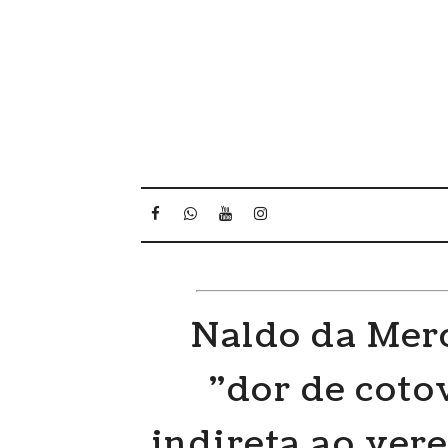
Naldo da Mer
"dor de coto
indireta ao ver