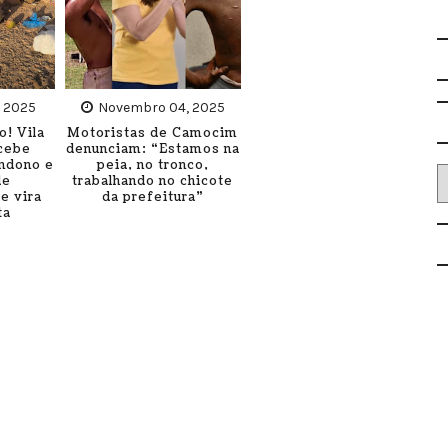
, 2025
Novembro 04, 2025
o! Vila
Motoristas de Camocim
cebe
denunciam: “Estamos na
andono e
peia, no tronco,
de
trabalhando no chicote
e vira
da prefeitura”
ta