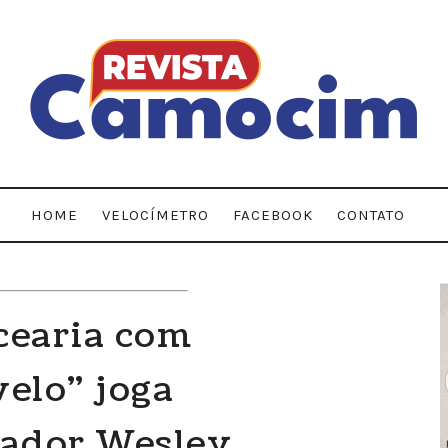
HOME
VELOCÍMETRO
FACEBOOK
CONTATO
cearia com
velo" joga
eador Wesley