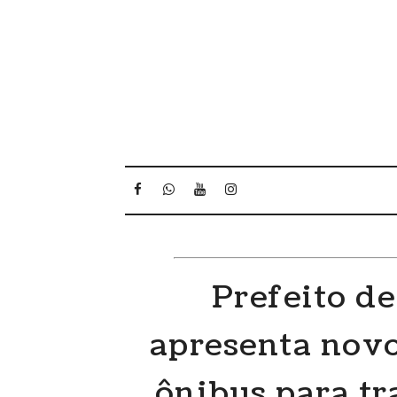
Prefeito d
apresenta nov
ônibus para tr