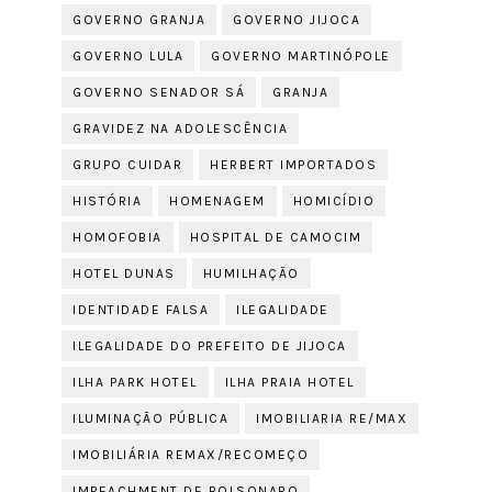
GOVERNO GRANJA
GOVERNO JIJOCA
GOVERNO LULA
GOVERNO MARTINÓPOLE
GOVERNO SENADOR SÁ
GRANJA
GRAVIDEZ NA ADOLESCÊNCIA
GRUPO CUIDAR
HERBERT IMPORTADOS
HISTÓRIA
HOMENAGEM
HOMICÍDIO
HOMOFOBIA
HOSPITAL DE CAMOCIM
HOTEL DUNAS
HUMILHAÇÃO
IDENTIDADE FALSA
ILEGALIDADE
ILEGALIDADE DO PREFEITO DE JIJOCA
ILHA PARK HOTEL
ILHA PRAIA HOTEL
ILUMINAÇÃO PÚBLICA
IMOBILIARIA RE/MAX
IMOBILIÁRIA REMAX/RECOMEÇO
IMPEACHMENT DE BOLSONARO