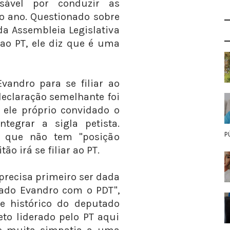
sável por conduzir as
mo ano. Questionado sobre
 da Assembleia Legislativa
 ao PT, ele diz que é uma
Evandro para se filiar ao
- declaração semelhante foi
r ele próprio convidado o
tegrar a sigla petista.
P
, que não tem "posição
tão irá se filiar ao PT.
precisa primeiro ser dada
ado Evandro com o PDT",
se histórico do deputado
eto liderado pelo PT aqui