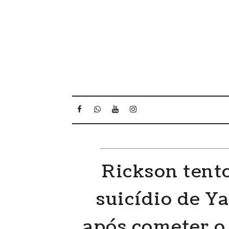
Rickson tent
suicídio de Y
após cometer o