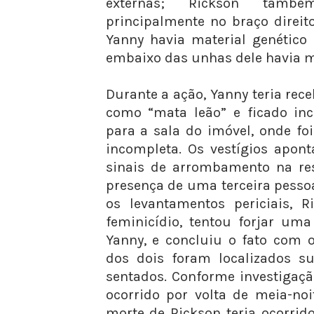
externas; Rickson também
principalmente no braço direi
Yanny havia material genético
embaixo das unhas dele havia ma
Durante a ação, Yanny teria re
como “mata leão” e ficado inco
para a sala do imóvel, onde f
incompleta. Os vestígios apon
sinais de arrombamento na res
presença de uma terceira pesso
os levantamentos periciais, R
feminicídio, tentou forjar uma
Yanny, e concluiu o fato com o
dos dois foram localizados s
sentados. Conforme investigaçã
ocorrido por volta de meia-no
morte de Rickson teria ocorrido