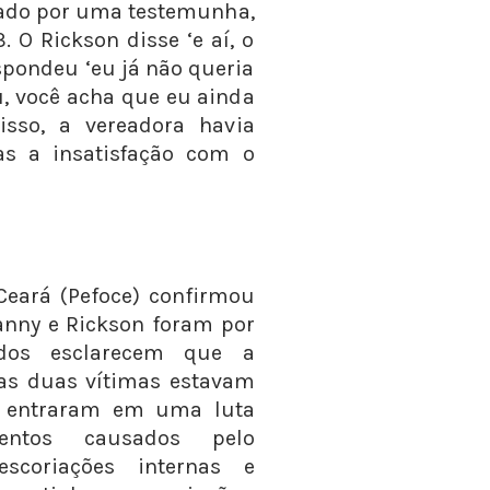
zado por uma testemunha,
 O Rickson disse ‘e aí, o
espondeu ‘eu já não queria
u, você acha que eu ainda
isso, a vereadora havia
as a insatisfação com o
Ceará (Pefoce) confirmou
anny e Rickson foram por
sados esclarecem que a
as duas vítimas estavam
o entraram em uma luta
entos causados pelo
escoriações internas e