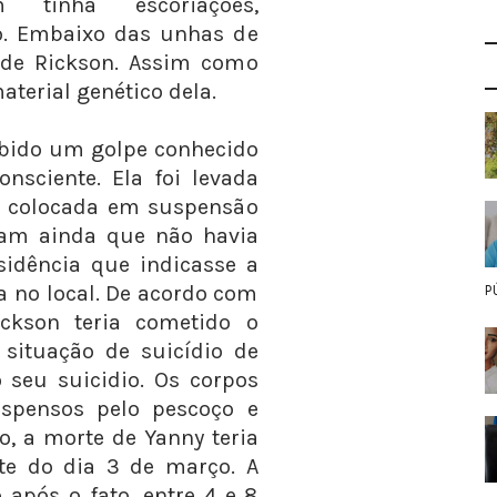
 tinha escoriações,
to. Embaixo das unhas de
 de Rickson. Assim como
terial genético dela.
cebido um golpe conhecido
nsciente. Ela foi levada
oi colocada em suspensão
tam ainda que não havia
idência que indicasse a
a no local. De acordo com
P
ickson teria cometido o
 situação de suicídio de
 seu suicidio. Os corpos
uspensos pelo pescoço e
o, a morte de Yanny teria
ite do dia 3 de março. A
 após o fato, entre 4 e 8