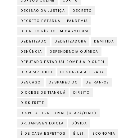
CURSOS ONLINE
CURTIR
DECISÃO DA JUSTIÇA
DECRETO
DECRETO ESTADUAL - PANDEMIA
DECRETO RÍGIDO EM CASMOCIM
DEDETIZADO
DEDETIZADORA
DEMITIDA
DENÚNCIA
DEPENDÊNCIA QUÍMICA
DEPUTADO ESTADUAL ROMEU ALDIGUERI
DESAPARECIDO
DESCARGA ALTERADA
DESCASO
DESPARECIDO
DETRAN-CE
DIOCESE DE TIANGUÁ
DIREITO
DISK FRETE
DISPUTA TERRITORIAL (CEARÁ/PIAUÍ)
DR. JANSSEN LOIOLA
DÚVIDA
É DE CASA ESPETTOS
É LEI!
ECONOMIA