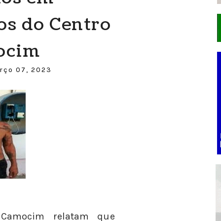
os do Centro
ocim
rço 07, 2023
 Camocim relatam que