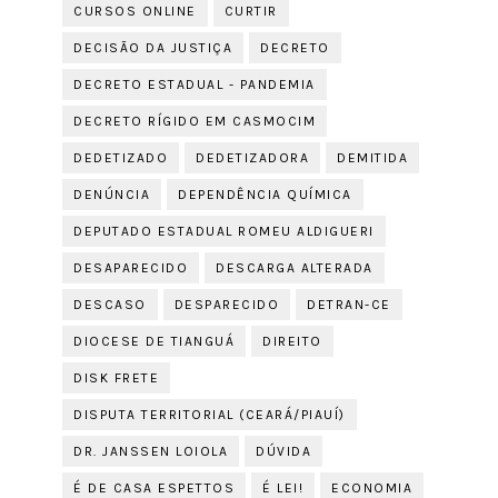
CURSOS ONLINE
CURTIR
DECISÃO DA JUSTIÇA
DECRETO
DECRETO ESTADUAL - PANDEMIA
DECRETO RÍGIDO EM CASMOCIM
DEDETIZADO
DEDETIZADORA
DEMITIDA
DENÚNCIA
DEPENDÊNCIA QUÍMICA
DEPUTADO ESTADUAL ROMEU ALDIGUERI
DESAPARECIDO
DESCARGA ALTERADA
DESCASO
DESPARECIDO
DETRAN-CE
DIOCESE DE TIANGUÁ
DIREITO
DISK FRETE
DISPUTA TERRITORIAL (CEARÁ/PIAUÍ)
DR. JANSSEN LOIOLA
DÚVIDA
É DE CASA ESPETTOS
É LEI!
ECONOMIA