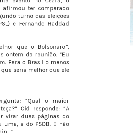
nte evento no Ceará, o
) afirmou ter comparado
gundo turno das eleições
 (PSL) e Fernando Haddad
lhor que o Bolsonaro”,
as ontem da reunião. “Eu
m. Para o Brasil o menos
 que seria melhor que ele
ergunta: “Qual o maior
teça?” Cid responde: “A
er virar duas páginas do
ou uma, a do PSDB. E não
min…”