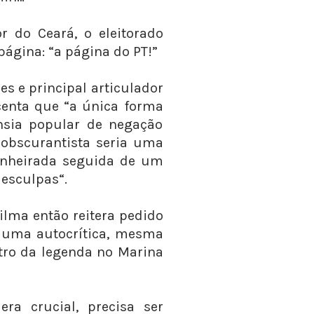
 do Ceará, o eleitorado
página: “a página do PT!”
s e principal articulador
scenta que “a única forma
nsia popular de negação
obscurantista seria uma
anheirada seguida de um
desculpas“.
ilma então reitera pedido
a uma autocrítica, mesma
tro da legenda no Marina
era crucial, precisa ser