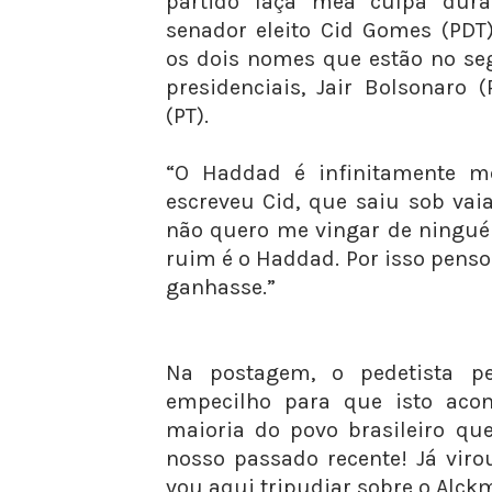
partido faça mea culpa dura
senador eleito Cid Gomes (PDT
os dois nomes que estão no se
presidenciais, Jair Bolsonaro
(PT).
“O Haddad é infinitamente me
escreveu Cid, que saiu sob vai
não quero me vingar de ningué
ruim é o Haddad. Por isso penso
ganhasse.”
Na postagem, o pedetista p
empecilho para que isto acon
maioria do povo brasileiro qu
nosso passado recente! Já vir
vou aqui tripudiar sobre o Alck