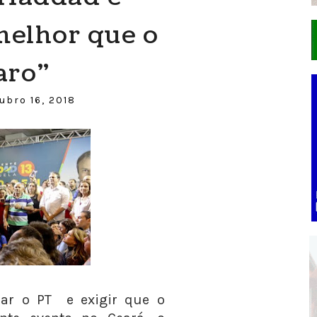
melhor que o
aro”
ubro 16, 2018
car o PT e exigir que o