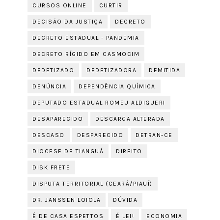
CURSOS ONLINE
CURTIR
DECISÃO DA JUSTIÇA
DECRETO
DECRETO ESTADUAL - PANDEMIA
DECRETO RÍGIDO EM CASMOCIM
DEDETIZADO
DEDETIZADORA
DEMITIDA
DENÚNCIA
DEPENDÊNCIA QUÍMICA
DEPUTADO ESTADUAL ROMEU ALDIGUERI
DESAPARECIDO
DESCARGA ALTERADA
DESCASO
DESPARECIDO
DETRAN-CE
DIOCESE DE TIANGUÁ
DIREITO
DISK FRETE
DISPUTA TERRITORIAL (CEARÁ/PIAUÍ)
DR. JANSSEN LOIOLA
DÚVIDA
É DE CASA ESPETTOS
É LEI!
ECONOMIA