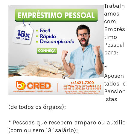
Trabalh
amos
com
Emprés
timo
Pessoal
para:
*
Aposen
tados e
Pension
istas
(de todos os órgãos);
* Pessoas que recebem amparo ou auxílio
(com ou sem 13° salário);