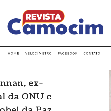
HOME
VELOCÍMETRO
FACEBOOK
CONTATO
nnan, ex-
al da ONU e
obel da Paz