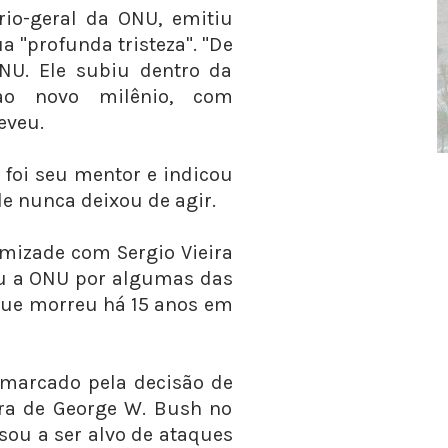
ário-geral da ONU, emitiu
"profunda tristeza". "De
NU. Ele subiu dentro da
 ao novo milênio, com
eveu.
 foi seu mentor e indicou
le nunca deixou de agir.
mizade com Sergio Vieira
rou a ONU por algumas das
que morreu há 15 anos em
marcado pela decisão de
rra de George W. Bush no
ssou a ser alvo de ataques