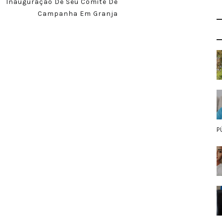
Inauguração De Seu Comitê De
Campanha Em Granja
P