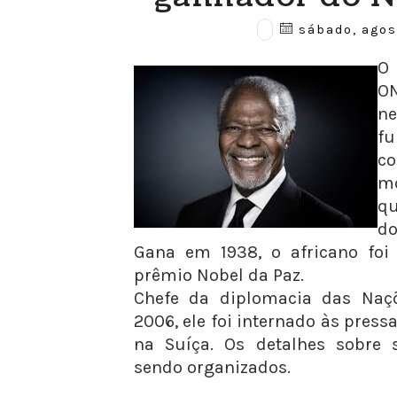
sábado, agost
O 
ON
n
fu
co
mo
qu
do
Gana em 1938, o africano fo
prêmio Nobel da Paz.
Chefe da diplomacia das Naçõ
2006, ele foi internado às pres
na Suíça. Os detalhes sobre 
sendo organizados.