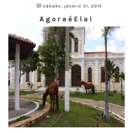
sábado, janeiro 31, 2015
A g o r a é E l a !