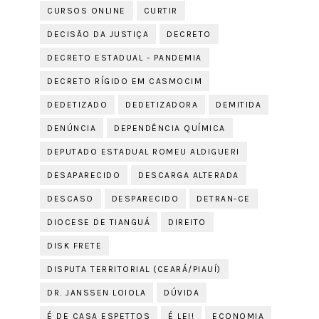
CURSOS ONLINE
CURTIR
DECISÃO DA JUSTIÇA
DECRETO
DECRETO ESTADUAL - PANDEMIA
DECRETO RÍGIDO EM CASMOCIM
DEDETIZADO
DEDETIZADORA
DEMITIDA
DENÚNCIA
DEPENDÊNCIA QUÍMICA
DEPUTADO ESTADUAL ROMEU ALDIGUERI
DESAPARECIDO
DESCARGA ALTERADA
DESCASO
DESPARECIDO
DETRAN-CE
DIOCESE DE TIANGUÁ
DIREITO
DISK FRETE
DISPUTA TERRITORIAL (CEARÁ/PIAUÍ)
DR. JANSSEN LOIOLA
DÚVIDA
É DE CASA ESPETTOS
É LEI!
ECONOMIA