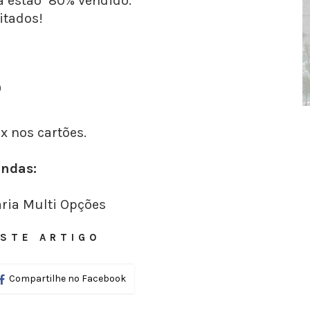
já estão 80% vendido.
itados!
0
x nos cartões.
endas:
aria Multi Opções
STE ARTIGO
Compartilhe no Facebook